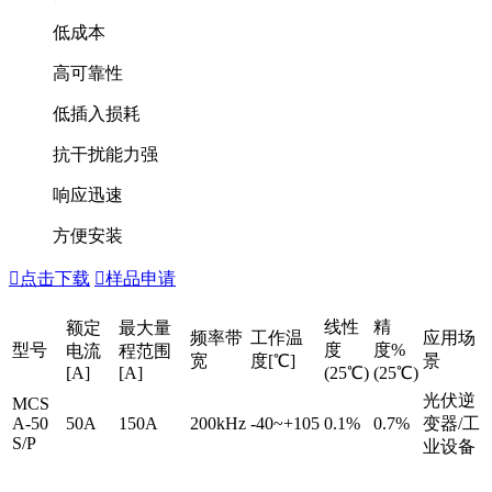
低成本
高可靠性
低插入损耗
抗干扰能力强
响应迅速
方便安装

点击下载

样品申请
线性
精
额定
最大量
频率带
工作温
应用场
型号
度
度%
电流
程范围
宽
度[℃]
景
[A]
[A]
(25℃)
(25℃)
光伏逆
MCS
A-50
50A
150A
200kHz
-40~+105
0.1%
0.7%
变器/工
S/P
业设备