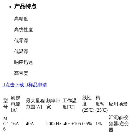
产品特点
高精度
高线性度
低零漂
低温漂
响应迅速
高带宽

点击下载

样品申请
线性
精
额定
型
最大量程
频率带
工作温
度
度%
应用场景
电流
号
范围[A]
宽
度[℃]
[A]
(25℃)
(25℃)
汇流箱/变
M
G1
16A
40A
200kHz
-40~+105
0.5%
1%
频器/逆变
6
器