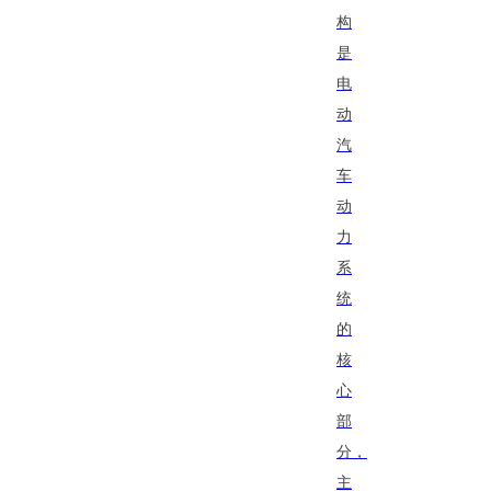
构
是
电
动
汽
车
动
力
系
统
的
核
心
部
分，
主