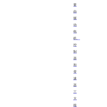
要
由
驱
动
电
机、
控
制
器
和
变
速
器
三
大
核