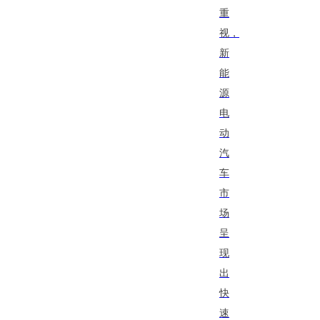
重
视，
新
能
源
电
动
汽
车
市
场
呈
现
出
快
速