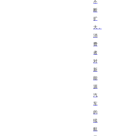
不
断
扩
大，
消
费
者
对
新
能
源
汽
车
的
续
航