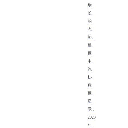
增
长
的
态
势。
根
据
中
汽
协
数
据
显
示，
2023
年