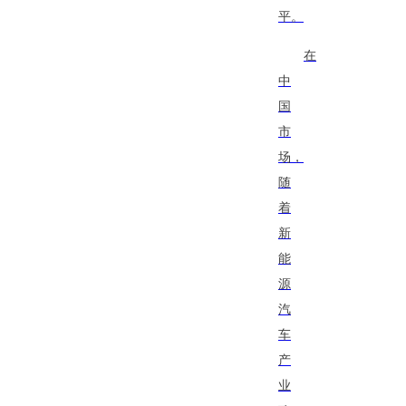
平。
在
中
国
市
场，
随
着
新
能
源
汽
车
产
业