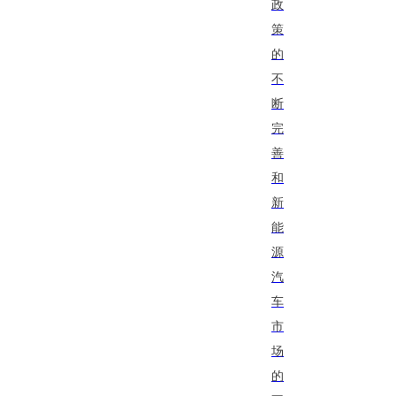
政
策
的
不
断
完
善
和
新
能
源
汽
车
市
场
的