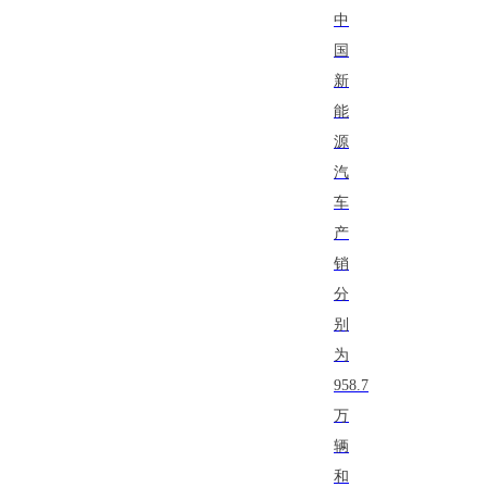
中
国
新
能
源
汽
车
产
销
分
别
为
958.7
万
辆
和