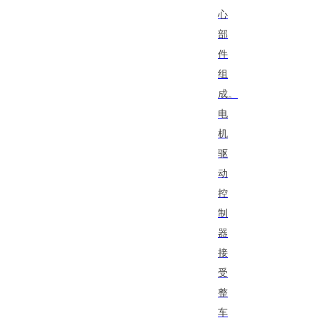
心
部
件
组
成。
电
机
驱
动
控
制
器
接
受
整
车