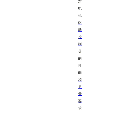
对
电
机
驱
动
控
制
器
的
性
能
和
质
量
要
求