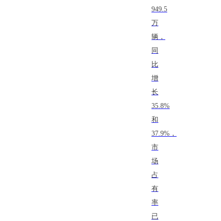
949.5
万
辆，
同
比
增
长
35.8%
和
37.9%，
市
场
占
有
率
已