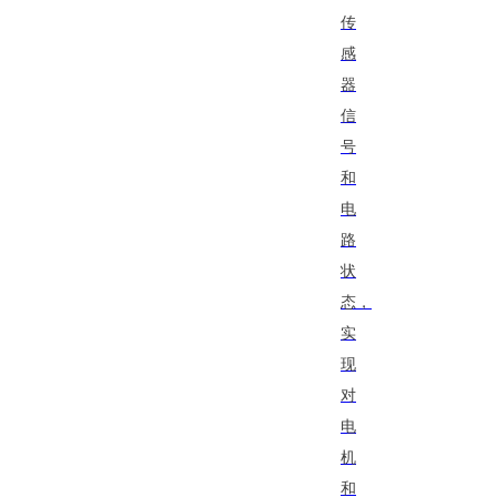
传
感
器
信
号
和
电
路
状
态，
实
现
对
电
机
和