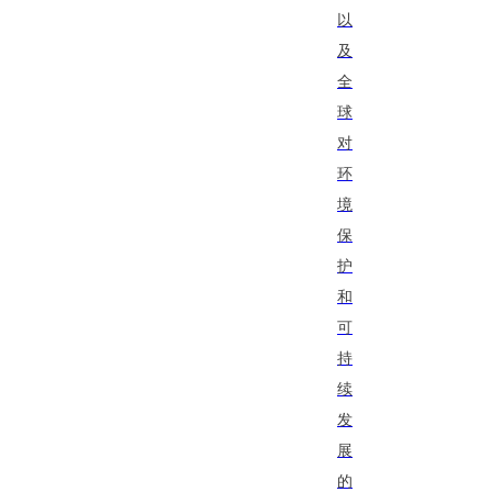
以
及
全
球
对
环
境
保
护
和
可
持
续
发
展
的