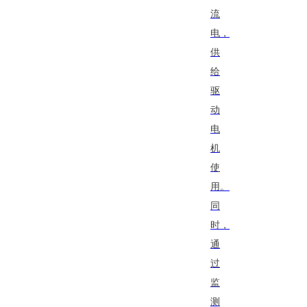
流
电，
供
给
驱
动
电
机
使
用。
同
时，
通
过
监
测