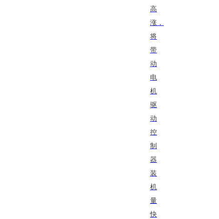
高
涨，
将
带
动
电
机
驱
动
控
制
器
装
机
量
快