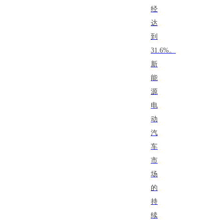
经
达
到
31.6%。
新
能
源
电
动
汽
车
市
场
的
持
续