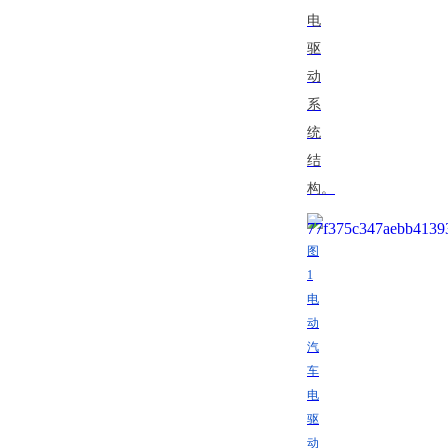
电
驱
动
系
统
结
构。
图
1
电
动
汽
车
电
驱
动