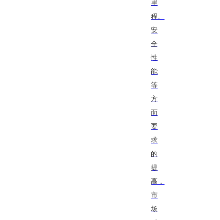
里
程、
安
全
性
能
等
方
面
要
求
的
提
高，
市
场