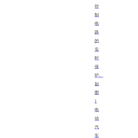
控
制
电
路
的
实
时
保
护。
如
图
1
电
动
汽
车