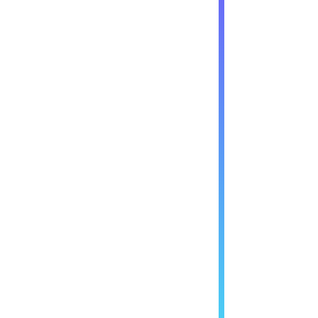
动
汽
车
电
机
驱
动
控
制
器
发
展
趋
势