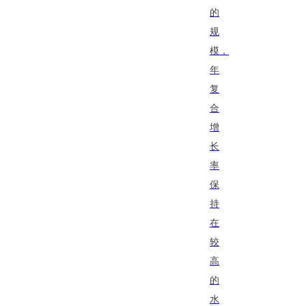
的
规
模，
年
复
合
增
长
率
保
持
在
较
高
的
水