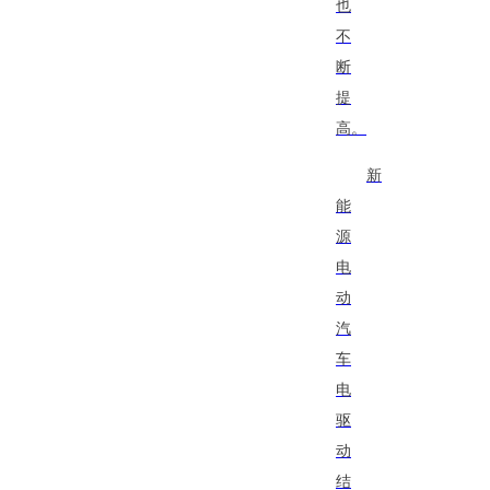
也
不
断
提
高。
新
能
源
电
动
汽
车
电
驱
动
结