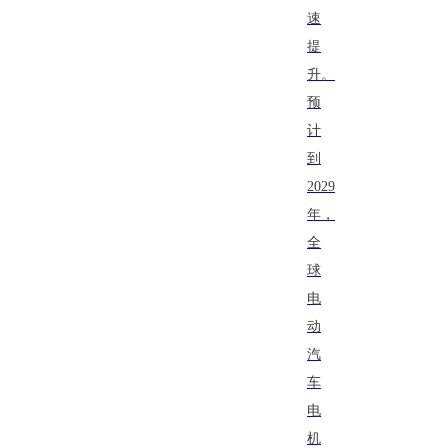
速
提
升。
预
计
到
2029
年，
全
球
电
动
汽
车
电
机