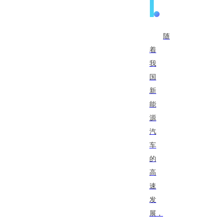
随
着
我
国
新
能
源
汽
车
的
高
速
发
展，