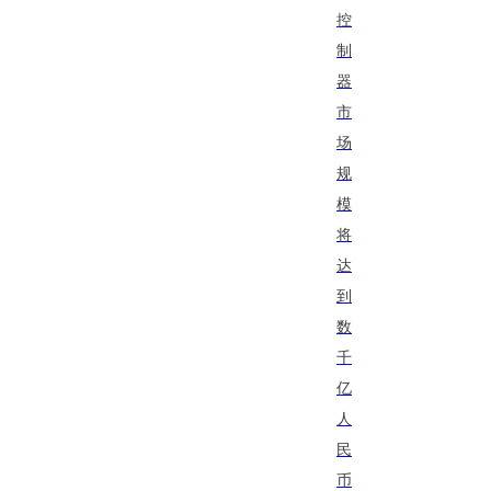
控
制
器
市
场
规
模
将
达
到
数
千
亿
人
民
币