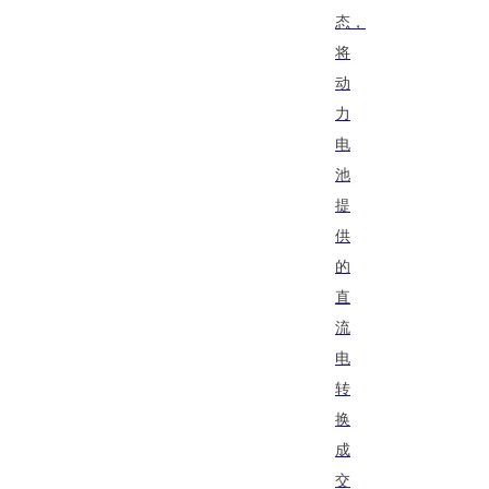
态，
将
动
力
电
池
提
供
的
直
流
电
转
换
成
交