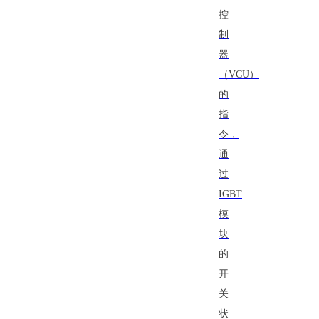
控
制
器
（VCU）
的
指
令，
通
过
IGBT
模
块
的
开
关
状