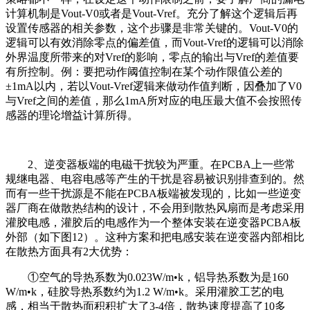
计算机制是Vout-V0或者是Vout-Vref。充分了解这个逻辑后再
设置传感器的相关参数，这个步骤是非常关键的。Vout-V0的
逻辑可以有效消除零点的偏差值，而Vout-Vref的逻辑可以消除
外界温度所带来的对Vref的影响，零点的输出与Vref的差值要
有所控制。例：要把动作阈值控制在某个动作限值公差的
±1mA以内，若以Vout-Vref逻辑来做动作值判断，因叠加了V0
与Vref之间的差值，那么1mA所对应的电压最大值不会按照传
感器的理论增益计算所得。
2、逆变器板端的电磁干扰较为严重。在PCBA上一些常
规继电器、电容电感等产生的干扰是容易被识别排查到的。然
而有一些干扰源是不能在PCBA板端被发现的，比如一些逆变
器厂商在做散热结构的设计，不会用到散热风扇而是考虑采用
灌胶电感，灌胶后的电感作为一个整体安装在逆变器PCBA板
外部（如下图12）。这种方案和把电感安装在逆变器内部相比
在散热方面具有2大优势：
①空气的导热系数为0.023W/m•k，铝导热系数为是160
W/m•k，硅胶导热系数约为1.2 W/m•k。采用灌胶工艺的电
感，相当于散热面积积扩大了3-4倍，散热速度提高了10多