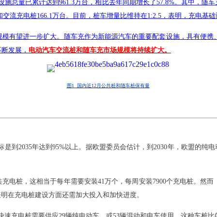
施总量已累计达到961.3万台，相比去年同期增长了57.8%。其中，随车充
5万台和交流充电桩166.1万台。目前，桩车增量比维持在1:2.5，表明，
规模有望进一步扩大。随车充作为新能源汽车的重要配套设施，具有便携
不断发展，
电动汽车交流桩和随车充市场规模将持续扩大。
图1 国内近12月公共桩和随车桩保有量
标是到2035年达到95%以上。据欧盟委员会估计，到2030年，欧盟的纯
电桩，这相当于每年需要安装41万个，每周安装7900个充电桩。然而，从
这表明在充电桩建设方面还需加大投入和加快进度。
个快速充电桩需要供应29辆纯电动车，或53辆混动和电车使用。这种车桩