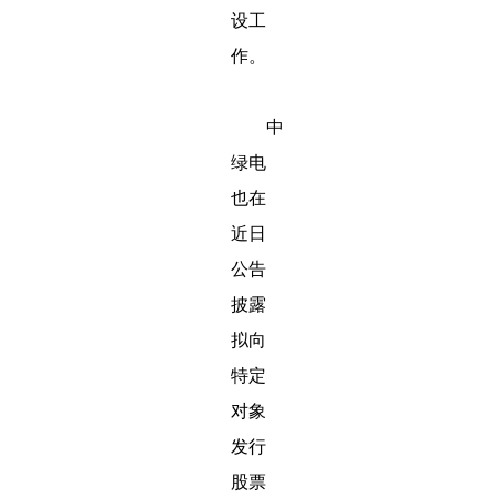
设工
作。
中
绿电
也在
近日
公告
披露
拟向
特定
对象
发行
股票