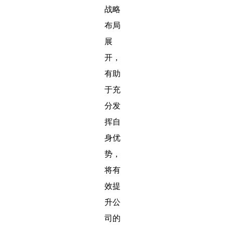
战略
布局
展
开，
有助
于充
分发
挥自
身优
势，
将有
效提
升公
司的