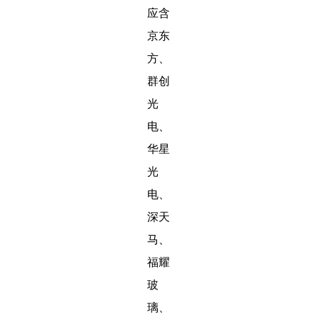
应含
京东
方、
群创
光
电、
华星
光
电、
深天
马、
福耀
玻
璃、