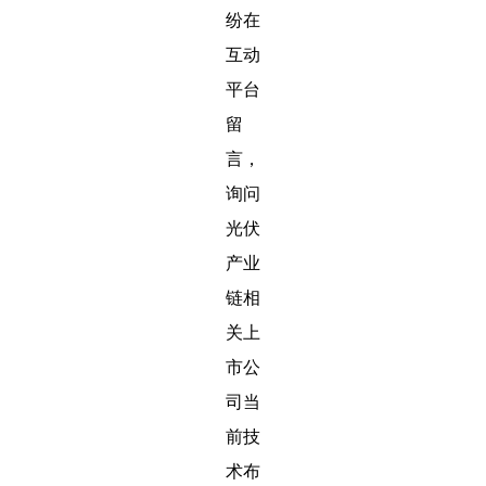
纷在
互动
平台
留
言，
询问
光伏
产业
链相
关上
市公
司当
前技
术布