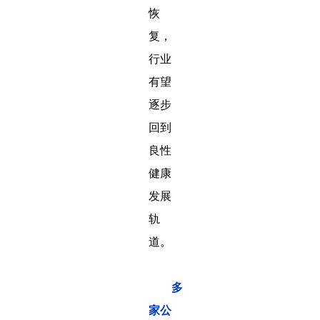
恢
复，
行业
有望
逐步
回到
良性
健康
发展
轨
道。
多
家公