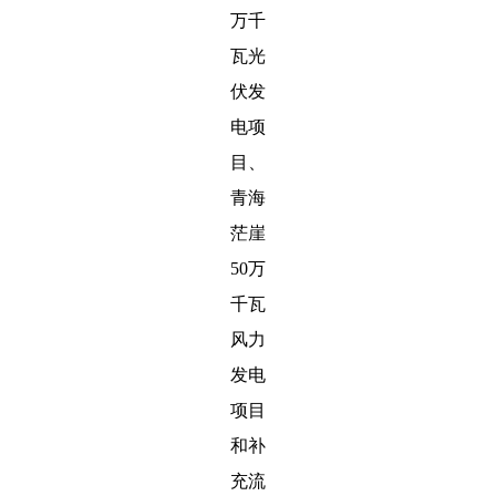
万千
瓦光
伏发
电项
目、
青海
茫崖
50万
千瓦
风力
发电
项目
和补
充流