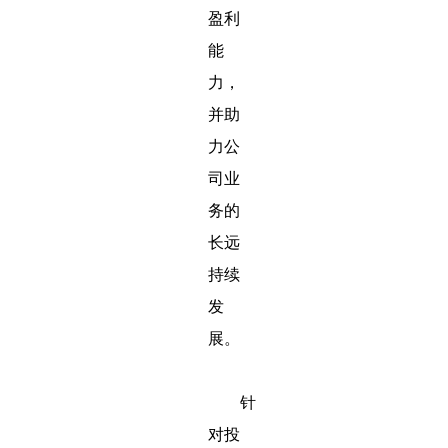
盈利
能
力，
并助
力公
司业
务的
长远
持续
发
展。
针
对投