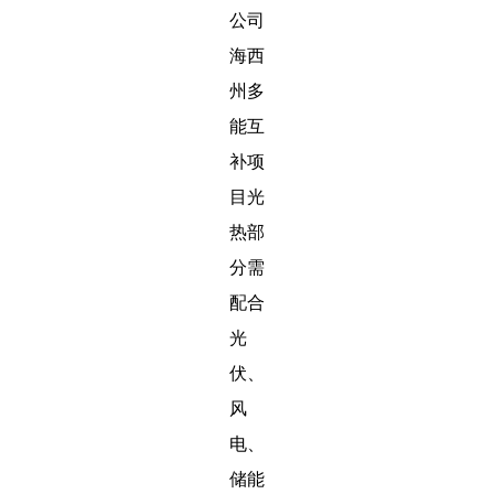
公司
海西
州多
能互
补项
目光
热部
分需
配合
光
伏、
风
电、
储能