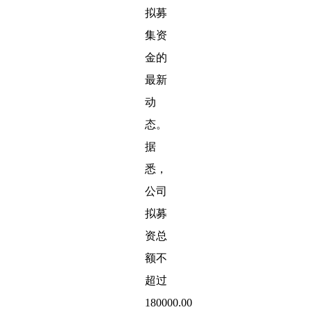
拟募
集资
金的
最新
动
态。
据
悉，
公司
拟募
资总
额不
超过
180000.00