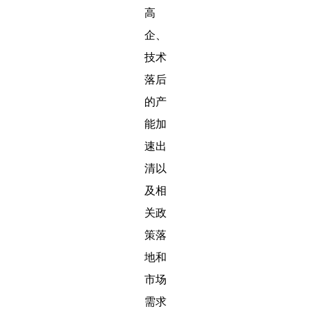
高
企、
技术
落后
的产
能加
速出
清以
及相
关政
策落
地和
市场
需求