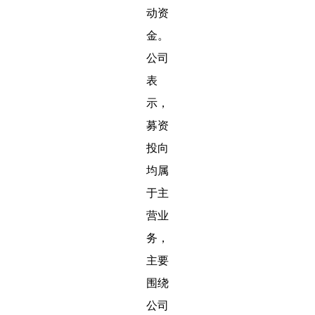
动资
金。
公司
表
示，
募资
投向
均属
于主
营业
务，
主要
围绕
公司