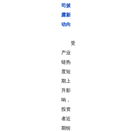
司披
露新
动向
受
产业
链热
度短
期上
升影
响，
投资
者近
期纷