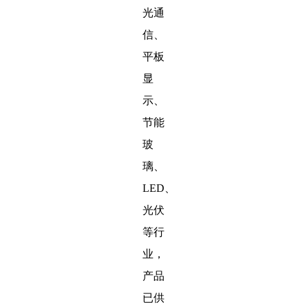
光通
信、
平板
显
示、
节能
玻
璃、
LED、
光伏
等行
业，
产品
已供