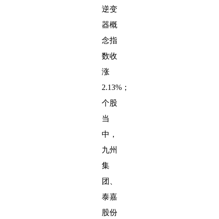
逆变
器概
念指
数收
涨
2.13%；
个股
当
中，
九州
集
团、
泰嘉
股份