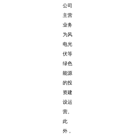
公司
主营
业务
为风
电光
伏等
绿色
能源
的投
资建
设运
营。
此
外，