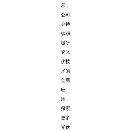
示，
公司
会持
续积
极研
究光
伏技
术的
创新
应
用，
探索
更多
光伏