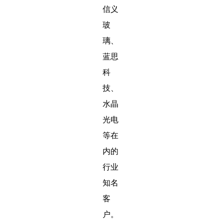
信义
玻
璃、
蓝思
科
技、
水晶
光电
等在
内的
行业
知名
客
户。