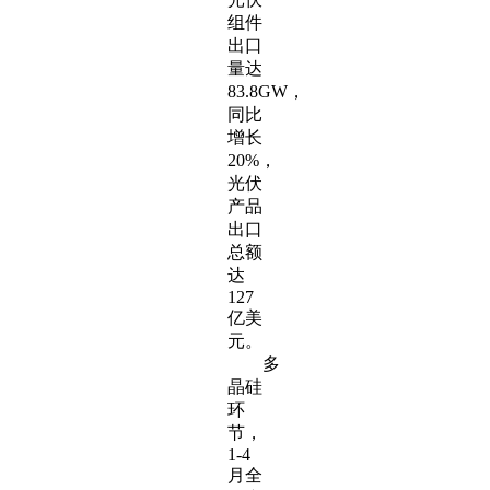
组件
出口
量达
83.8GW，
同比
增长
20%，
光伏
产品
出口
总额
达
127
亿美
元。
多
晶硅
环
节，
1-4
月全