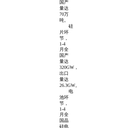
国产
量达
70万
吨。
硅
片环
节，
1-4
月全
国产
量达
320GW，
出口
量达
26.3GW。
电
池环
节，
1-4
月全
国晶
硅电