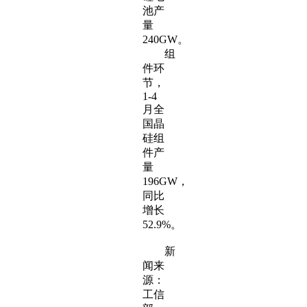
池产
量
240GW。
组
件环
节，
1-4
月全
国晶
硅组
件产
量
196GW，
同比
增长
52.9%。
新
闻来
源：
工信