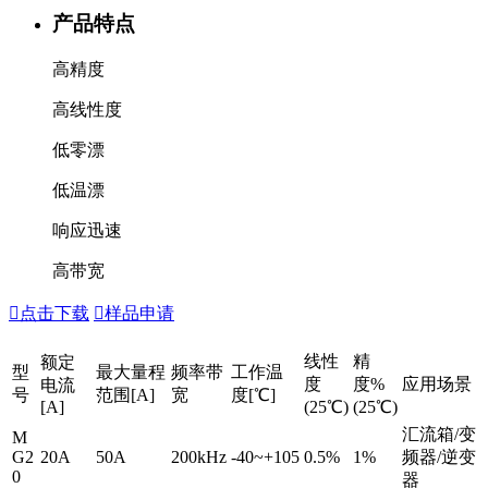
产品特点
高精度
高线性度
低零漂
低温漂
响应迅速
高带宽

点击下载

样品申请
线性
精
额定
型
最大量程
频率带
工作温
度
度%
应用场景
电流
号
范围[A]
宽
度[℃]
[A]
(25℃)
(25℃)
汇流箱/变
M
G2
20A
50A
200kHz
-40~+105
0.5%
1%
频器/逆变
0
器