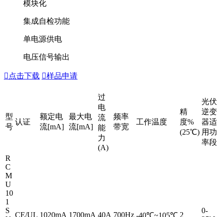
模块化
集成自检功能
单电源供电
电压信号输出

点击下载

样品申请
过
光伏
电
精
逆变
型
额定电
最大电
频率
流
认证
工作温度
度%
器适
号
流[mA]
流[mA]
带宽
能
(25℃)
用功
力
率段
(A)
R
C
M
U
10
1
S
0-
CE/UL
1020mA
1700mA
40A
700Hz
2
-40℃~105℃