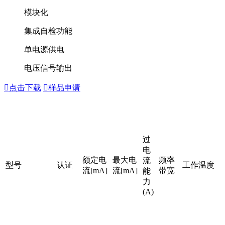
模块化
集成自检功能
单电源供电
电压信号输出

点击下载

样品申请
过
电
额定电
最大电
频率
流
型号
认证
工作温度
流[mA]
流[mA]
带宽
能
力
(A)