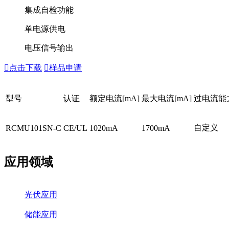
集成自检功能
单电源供电
电压信号输出

点击下载

样品申请
型号
认证
额定电流[mA]
最大电流[mA]
过电流能力
自定义
RCMU101SN-C
CE/UL
1020mA
1700mA
应用领域
光伏应用
储能应用