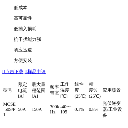
低成本
高可靠性
低插入损耗
抗干扰能力强
响应迅速
方便安装

点击下载

样品申请
工作
线性
精
额定
最大量
频率
型号
温度
度
度%
应用场景
电流
程范围
带宽
[A]
[A]
[℃]
(25℃)
(25℃)
光伏逆变
MCSE
300k
-40~+
-50S/P
50A
150A
0.1%
0.8%
器/工业设
Hz
105
1
备