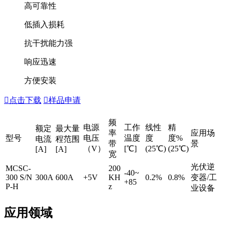
高可靠性
低插入损耗
抗干扰能力强
响应迅速
方便安装

点击下载

样品申请
频
电源
工作
线性
精
额定
最大量
率
应用场
型号
电压
温度
度
度%
电流
程范围
带
景
（V）
[℃]
(25℃)
(25℃)
[A]
[A]
宽
光伏逆
MCSC-
200
-40~
300 S/N
300A
600A
+5V
KH
0.2%
0.8%
变器/工
+85
P-H
z
业设备
应用领域