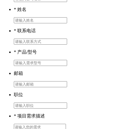
* 姓名
* 联系电话
* 产品/型号
邮箱
职位
* 项目需求描述