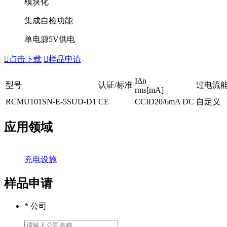
模块化
集成自检功能
单电源5V供电

点击下载

样品申请
IΔn
型号
认证/标准
过电流能
rms[mA]
RCMU101SN-E-5SUD-D1
CE
CCID20/6mA DC
自定义
应用领域
充电设施
样品申请
* 公司