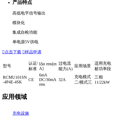
产品特点
高低电平信号输出
模块化
集成自检功能
单电源5V供电

点击下载

样品申请
认证/
过电流
适用充电
IΔn rms[m
型号
应用场景
A]
标准
能力(A)
桩功率段
6mA
充电模式
三相
RCMU101SN
CE
DC/30mA
32A
-4P4E-4SK
二/模式三
11/22kW
rms
应用领域
充电设施