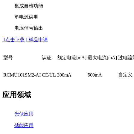
集成自检功能
单电源供电
电压信号输出

点击下载

样品申请
型号
认证
额定电流[mA]
最大电流[mA]
过电流能
自定义
RCMU101SM2-AI
CE/UL
300mA
500mA
应用领域
光伏应用
储能应用