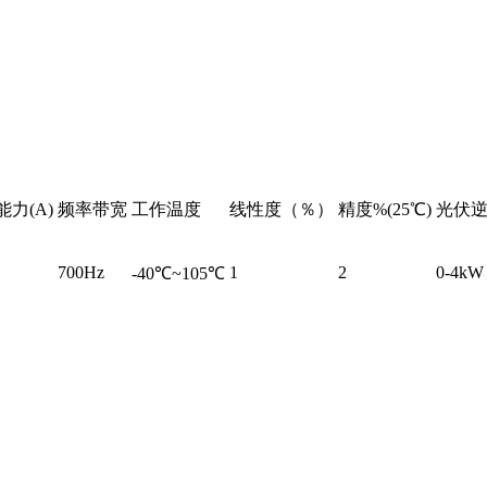
力(A)
频率带宽
工作温度
线性度（％）
精度%(25℃)
光伏
700Hz
1
2
0-4kW
-40℃~105℃