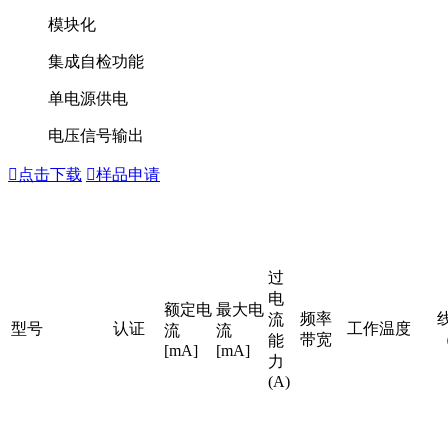
模块化
集成自检功能
单电源供电
电压信号输出

点击下载

样品申请
过
电
额定电
最大电
频率
流
型号
认证
工作温度
流
流
带宽
能
[mA]
[mA]
力
(A)