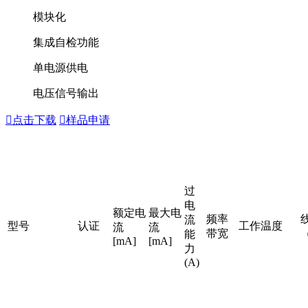
模块化
集成自检功能
单电源供电
电压信号输出

点击下载

样品申请
过
电
额定电
最大电
频率
流
型号
认证
工作温度
流
流
带宽
能
[mA]
[mA]
力
(A)