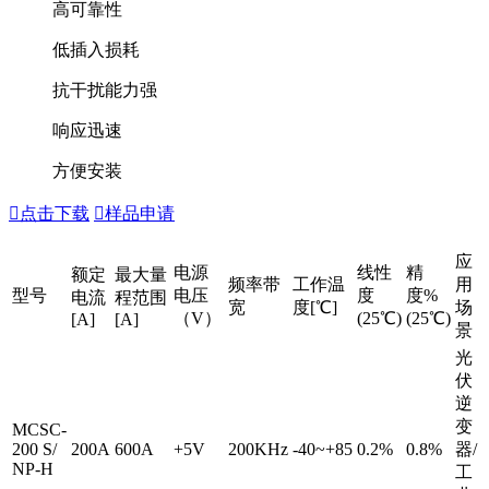
高可靠性
低插入损耗
抗干扰能力强
响应迅速
方便安装

点击下载

样品申请
应
电源
线性
精
额定
最大量
频率带
工作温
用
型号
电压
度
度%
电流
程范围
宽
度[℃]
场
（V）
(25℃)
(25℃)
[A]
[A]
景
光
伏
逆
变
MCSC-
200 S/
200A
600A
+5V
200KHz
-40~+85
0.2%
0.8%
器/
NP-H
工