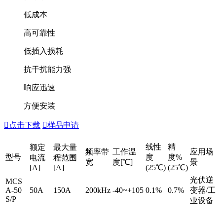
低成本
高可靠性
低插入损耗
抗干扰能力强
响应迅速
方便安装

点击下载

样品申请
线性
精
额定
最大量
频率带
工作温
应用场
型号
度
度%
电流
程范围
宽
度[℃]
景
[A]
[A]
(25℃)
(25℃)
光伏逆
MCS
A-50
50A
150A
200kHz
-40~+105
0.1%
0.7%
变器/工
S/P
业设备