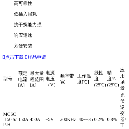
高可靠性
低插入损耗
抗干扰能力强
响应迅速
方便安装

点击下载

样品申请
应
电源
线性
精
额定
最大量
频率带
工作温
用
型号
电压
度
度%
电流
程范围
宽
度[℃]
场
（V）
(25℃)
(25℃)
[A]
[A]
景
光
伏
逆
变
MCSC
-150 S/
150A
450A
+5V
200KHz
-40~+85
0.2%
0.8%
器/
P-H
工