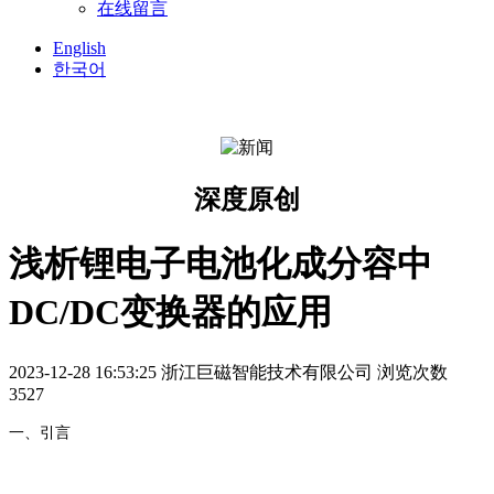
在线留言
English
한국어
深度原创
浅析锂电子电池化成分容中
DC/DC变换器的应用
2023-12-28 16:53:25
浙江巨磁智能技术有限公司
浏览次数
3527
一、引言