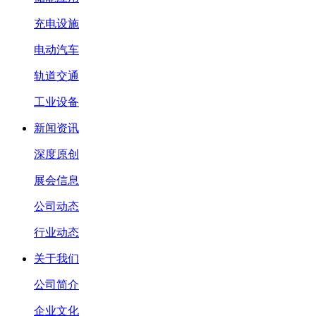
充电设施
电动汽车
轨道交通
工业设备
新闻资讯
深度原创
展会信息
公司动态
行业动态
关于我们
公司简介
企业文化