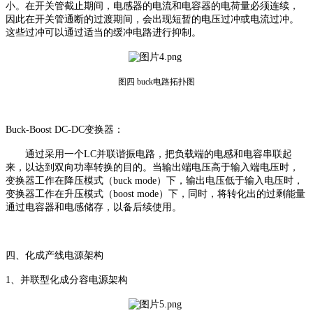
小。在开关管截止期间，电感器的电流和电容器的电荷量必须连续，
因此在开关管通断的过渡期间，会出现短暂的电压过冲或电流过冲。
这些过冲可以通过适当的缓冲电路进行抑制。
图四
buck电路拓扑图
Buck-Boost DC-DC
变
换器
：
通过采用一个
LC并联谐振电路，把负载端的电感和电容串联起
来，以达到双向功率转换的目的。当输出端电压高于输入端电压时，
变换器工作在降压模式（buck mode）下，输出电压低于输入电压时，
变换器工作在升压模式（boost mode）下，同时，将转化出的过剩能量
通过电容器和电感储存，以备后续使用。
四、化成产线电源架构
1、并联型化成分容电源架构