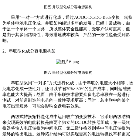
图五
并联型化成分容电源架构
采用
“一对一”方式进行化成，通过
AC/DC-DC/DC-B
uck变换，转换
为单体电池电压化成。并联架构经过多年的发展，已经非常成熟，由
于是一个单体一个回路，所以整体安全性能高，受客户认可度高，但
是由于其多回路特性，导致搭建成本较高，产品的一致性也会受到影
响。
2、串联型化成分容电源构架
图六
串联型化成分容电源架构
串联型采用
“一对多”方式进行化成，由于串联的电流大小相等，因
此
电芯
化成一致性
好
，还可以节省
2
0%~30%
的生产成本，同时运维效
率也能大大提高；然而，由于串联技术需要众多电芯串联在一起进行
测试，对前道制造的电芯的一致性要求更高；同时，若串联中的某个
电芯出现短路，可能会影响全盘电芯效果。
两级式转换
拓扑是
化成中运用较广的变换技术
，它采用两级结构
来实现高效的电能转换
是
由两个独立的
DC-DC转换器组成，第一级转
换器将输入电压转换为中间电压，第二级转换器则将中间电压转换为
最终的输出电压。这种拓扑结构可以实现更高的电压转换效率和更宽