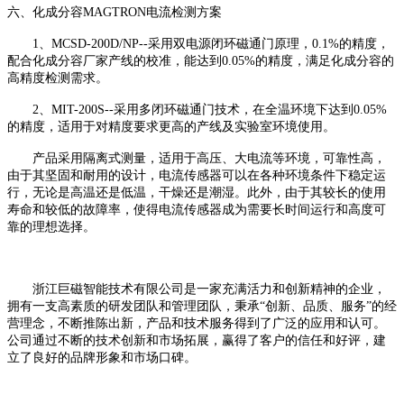
六、化成分容
MAGTRON
电流检测方案
1、
MCSD-200D/NP
-
-
采用双电源闭环磁通门原理，
0
.1%
的精度，
配合化成分容厂家产线的校准，能达到
0
.05%
的精度，满足化成分容的
高精度检测需求。
2
、
M
IT-200S--
采用多闭环磁通门技术，在全温环境下达到
0.
05%
的精度，适用于对精度要求更高的产线及实验室环境使用。
产品采用隔离式测量，适用于高压、大电流等环境，可靠性高，
由于其坚固和耐用的设计，电流传感器可以在各种环境条件下稳定运
行，无论是高温还是低温，干燥还是潮湿。此外，由于其较长的使用
寿命和较低的故障率，使得电流传感器成为需要长时间运行和高度可
靠的理想选择。
浙江巨磁智能技术有限公司是一家充满活力和创新精神的企业，
拥有一支高素质的研发团队和管理团队，秉承
“创新、品质、服务”的经
营理念，不断推陈出新，产品和技术服务得到了广泛的应用和认可。
公司通过不断的技术创新和市场拓展，赢得了客户的信任和好评，建
立了良好的品牌形象和市场口碑。