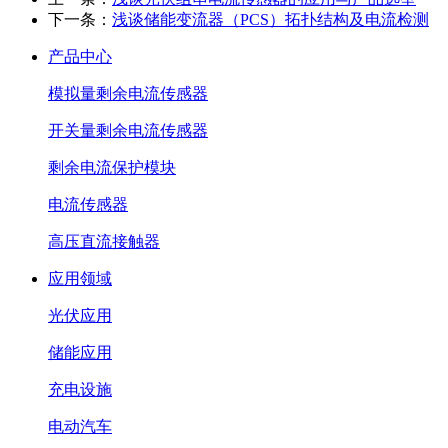
下一条：
浅谈储能变流器（PCS）拓扑结构及电流检测
产品中心
模拟量剩余电流传感器
开关量剩余电流传感器
剩余电流保护模块
电流传感器
高压直流接触器
应用领域
光伏应用
储能应用
充电设施
电动汽车