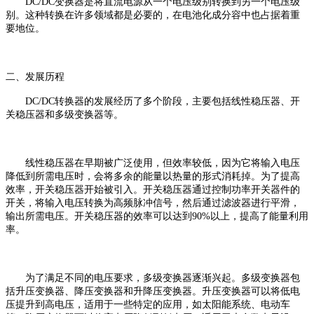
DC/DC
变
换器
是
将直流电源从一个电压级别转换到另一个电压级
别。这种转换在许多领域都是必要的，
在电池化成分容中也占据着重
要地位。
二、发展历程
DC/DC转换器的发展经历了多个阶段，主要包括线性稳压器、开
关稳压器和多级变换器等。
线性稳压器在早期被广泛使用，但效率较低，因为它将输入电压
降低到所需电压时，会将多余的能量以热量的形式消耗掉。为了提高
效率，开关稳压器开始被引入。开关稳压器通过控制功率开关器件的
开关，将输入电压转换为高频脉冲信号，然后通过滤波器进行平滑，
输出所需电压。开关稳压器的效率可以达到
90%以上，提高了能量利用
率。
为了满足不同的电压要求，多级变换器逐渐兴起。多级变换器包
括升压变换器、降压变换器和升降压变换器。升压变换器可以将低电
压提升到高电压，适用于一些特定的应用，如太阳能系统、电动车