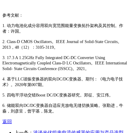
参考文献：
1.
动力电池化成分容用双向宽范围能量变换拓扑架构及其控制
。
作
者：许国
。
2. Class-D CMOS Oscillators。IEEE Journal of Solid-State Circuits。
2013，48（12）：3105-3119。
3. 17.3 A 1.25GHz Fully Integrated DC-DC Converter Using
Electromagnetically Coupled Class-D LC Oscillators。IEEE International
Solid- State Circuits Conference (ISSCC)。2021。
4. 基于LLC谐振变换器的双向DC/DC变换器。期刊：《电力电子技
术》。2020年第007期。
5
.
四电平浮动交错
Boost DC/DC变换器研究
。郑征、
安江伟
。
6
.
储能双向
DC/DC变换器自适应充放电无缝切换策略
。张勤进，牛
淼，刘彦呈，曾宇基，陈龙。
返回
上一条：
浅谈光伏组串电流传感器的应用与产品选型