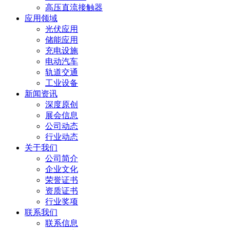
高压直流接触器
应用领域
光伏应用
储能应用
充电设施
电动汽车
轨道交通
工业设备
新闻资讯
深度原创
展会信息
公司动态
行业动态
关于我们
公司简介
企业文化
荣誉证书
资质证书
行业奖项
联系我们
联系信息