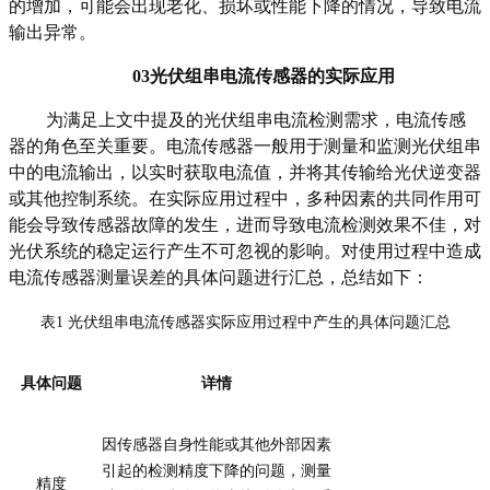
的增加，可能会出现老化、损坏或性能下降的情况，导致电流
输出异常。
03
光伏组串电流传感器的实际应用
为满足上文中提及的
光伏组串电流检测需求
，
电流传感
器
的
角色
至关重要
。
电流传感器一般
用于测量和监测光伏组串
中的电流输出，以实时获取电流值，并将其传输给光伏逆变器
或其他控制系统。
在实际应用过程中，多种
因素的
共同
作用
可
能会
导致
传感器
故障
的
发生
，进而导致电流检测效果
不佳
，对
光伏系统的稳定运行产生不可忽视的影响。
对使用过程中造成
电流传感器测量误差的具体问题进行汇总，总结如下：
表
1
光伏组串
电流传感器实际应用过程中产生的具体问题汇总
具体问题
详情
因传感器自身性能或其他外部因素
引起的检测精度下降的问题，测量
精度