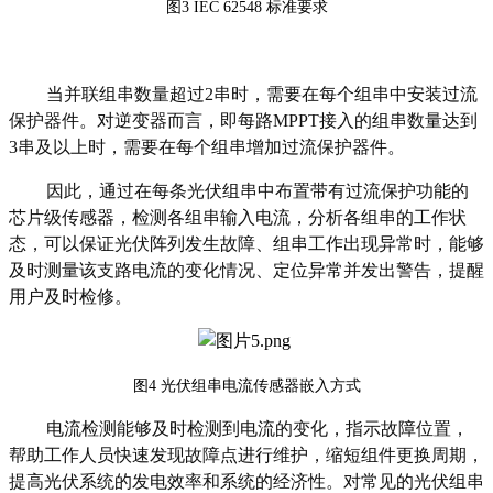
图
3 IEC 62548
标准要求
当并联组串数量超过
2
串时，需要在每个组串中安装过流
保护器件。对逆变器而言，即每路
MPPT
接入的组串数量达到
3
串及以上时，需要在每个组串增加
过流保护器件
。
因此，通过在每条光伏组串中布置带有过流保护功能的
芯片级传感器
，
检测各组串输入电流，分析各组串的工作状
态，
可以
保证
光伏阵列发生故障、
组串工作出现异常时，能够
及时
测量该支路电流的变化情况
、
定位异常并
发出警告，提醒
用户及时检修。
图
4
光伏组串电流传感器嵌入方式
电流检测能够及时检测到电流的变化，
指示故障位置，
帮助工作人员快速发现故障点进行维护，缩短组件更换周期
，
提高光伏系统的发电效率
和系统的经济性
。
对常见的光伏组串