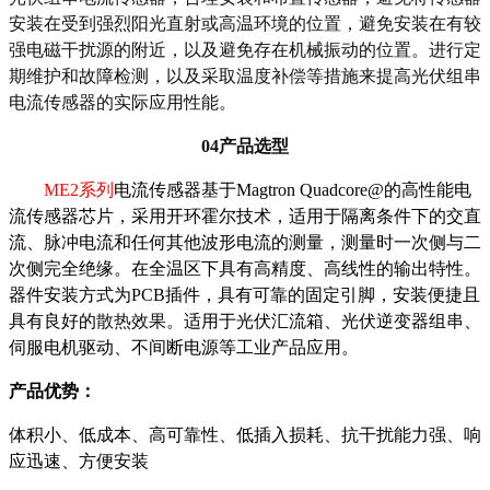
安装在受到强烈阳光直射或高温环境的位置，避免安装在有较
强电磁干扰源的附近，以及避免存在机械振动的位置。进行定
期维护和故障检测，以及采取温度补偿等措施来提高光伏组串
电流传感器的实际应用性能。
04
产品选型
ME
2
系列
电流传感器
基于
Magtron
Quadcore@
的高性能电
流传感器芯片，
采用开环霍尔技术，适用于隔离条件下的
交直
流、脉冲
电流
和任何
其他
波形
电流的
测量，测量时一次侧与二
次侧完全绝缘。
在全温区下具有高精度、高线性
的
输出特性。
器件安装方式为
PCB
插件，具有可靠的固定引脚，安装便捷
且
具有良好的
散热效果
。适用于光伏汇流箱、光伏逆变器
组串
、
伺服电机驱动、不间断电源等工业产品应用。
产品优势
：
体积小
、
低成本
、
高可靠性
、
低插入损耗
、
抗干扰能力强
、
响
应迅速
、
方便安装