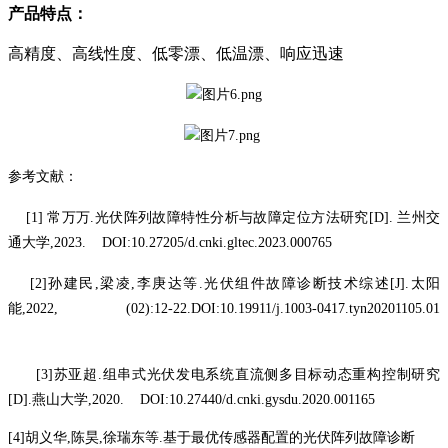
产品特点
：
高精度
、
高线性度
、
低零漂
、
低温漂
、
响应迅速
参考文献：
[1]
常万万
.
光伏阵列故障特性分析与故障定位方法研究
[D].
兰州交
通大学
,2023. DOI:10.27205/d.cnki.gltec.2023.000765
[2]
孙建民
,
梁凌
,
李庚达等
.
光伏组件故障诊断技术综述
[J].
太阳
能
,2022, (02):12-22.DOI:10.19911/j.1003-0417.tyn20201105.01
[3]
苏亚超
.
组串式光伏发电系统直流侧多目标动态重构控制研究
[D].
燕山大学
,2020. DOI:10.27440/d.cnki.gysdu.2020.001165
[4]
胡义华
,
陈昊
,
徐瑞东等
.
基于最优传感器配置的光伏阵列故障诊断