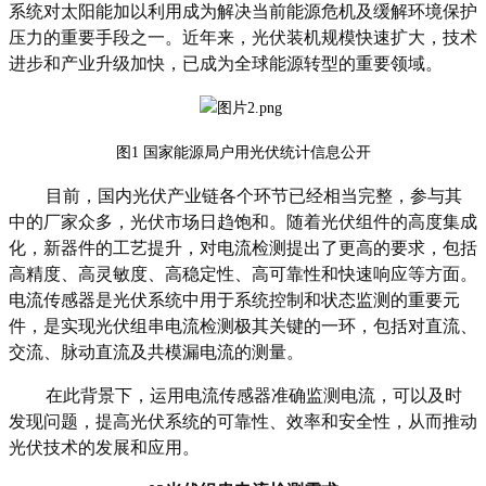
系统对太阳能加以利用
成为解决当前能源危机及缓解环境保护
压力的重要手段之一。近年来，
光伏装机
规模快速扩大，技术
进步和产业升级加快，已成为全球能源转型的重要领域
。
图
1
国家能源局户用光伏统计信息公开
目前，国内光伏产业链各个环节已经相当完整，参与其
中的厂家众多，光伏市场
日趋
饱和
。
随着
光伏组件
的
高度集成
化，新器件的工艺提升，
对电流检测提出了更高的要求，包括
高精度、高灵敏度、高稳定性、高可靠性和快速响应等方面
。
电流传感器是光伏系统中用于系统控制和状态监测的重要元
件
，是
实现光伏组串电流检测
极其关键的一环，包括对直流、
交流、脉动直流及共模漏电流的测量。
在此背景下，
运用
电流
传感器
准确监测电流，可以及时
发现问题，提高
光伏
系统的可靠性、效率和安全性，从而推动
光伏技术的发展和应用。