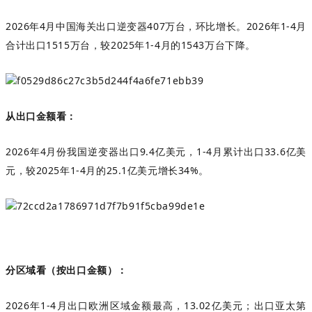
2026
年
4
月中国海关出口逆变器
407
万台，环比增长。
2026
年
1-4
月
合计出口
1515
万台，较
2025
年
1-4
月的
1543
万台下降。
从出口金额看：
2026
年
4
月份我国逆变器出口
9.4
亿美元，
1-4
月累计出口
33.6
亿美
元，较
2025
年
1-4
月的
25.1
亿美元增长
34%
。
分区域看（按出口金额）：
2026
年
1-4
月出口欧洲区域金额最高，
13.02
亿美元；出口亚太第