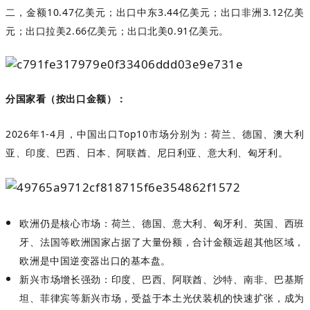
二，金额
10.47
亿美元；出口中东
3.44
亿美元；出口非洲
3.12
亿美
元；出口拉美
2.66
亿美元；出口北美
0.91
亿美元。
分国家看（按出口金额）：
2026
年
1-4
月，中国出口
Top10
市场分别为：荷兰、德国、澳大利
亚、印度、巴西、日本、阿联酋、尼日利亚、意大利、匈牙利。
欧洲仍是核心市场
：荷兰、德国、意大利、匈牙利、英国、西班
牙、法国等欧洲国家占据了大量份额，合计金额远超其他区域，
欧洲是中国逆变器出口的基本盘。
新兴市场增长强劲
：印度、巴西、阿联酋、沙特、南非、巴基斯
坦、菲律宾等新兴市场，受益于本土光伏装机的快速扩张，成为