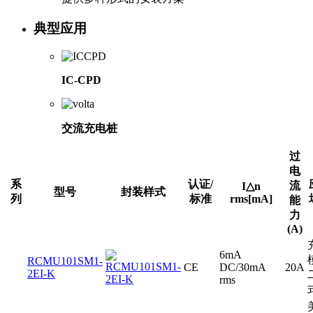
典型应用
IC-CPD
交流充电桩
过
电
系
认证/
流
I△n
型号
封装样式
列
标准
rms[mA]
能
力
(A)
6mA
RCMU101SM1-
CE
DC/30mA
20A
2EI-K
rms