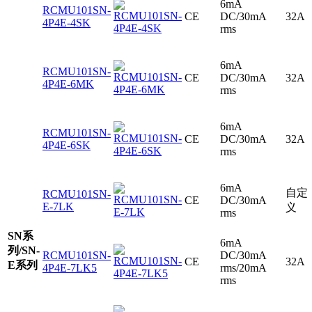
6mA
RCMU101SN-
CE
DC/30mA
32A
4P4E-4SK
rms
6mA
RCMU101SN-
CE
DC/30mA
32A
4P4E-6MK
rms
6mA
RCMU101SN-
CE
DC/30mA
32A
4P4E-6SK
rms
6mA
自定
RCMU101SN-
CE
DC/30mA
E-7LK
义
rms
SN系
6mA
列/SN-
RCMU101SN-
DC/30mA
CE
32A
E系列
4P4E-7LK5
rms/20mA
rms