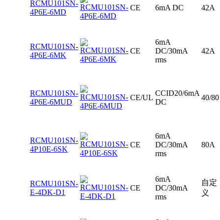
RCMU101SN-
CE
6mA DC
42A
4P6E-6MD
6mA
RCMU101SN-
CE
DC/30mA
42A
4P6E-6MK
rms
RCMU101SN-
CCID20/6mA
CE/UL
40/80
4P6E-6MUD
DC
6mA
RCMU101SN-
CE
DC/30mA
80A
4P10E-6SK
rms
6mA
自定
RCMU101SN-
CE
DC/30mA
E-4DK-D1
义
rms