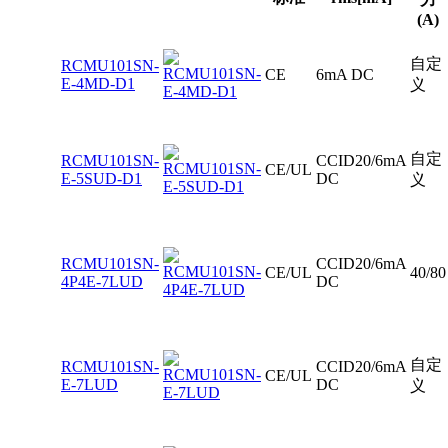
(A)
自定
RCMU101SN-
CE
6mA DC
E-4MD-D1
义
自定
RCMU101SN-
CCID20/6mA
CE/UL
E-5SUD-D1
DC
义
RCMU101SN-
CCID20/6mA
CE/UL
40/80
4P4E-7LUD
DC
自定
RCMU101SN-
CCID20/6mA
CE/UL
E-7LUD
DC
义