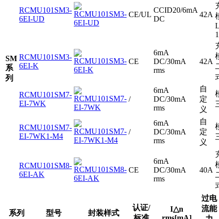
RCMU101SM3-
CCID20/6mA
CE/UL
42A
6EI-UD
DC
L
1
6mA
RCMU101SM3-
SM
CE
DC/30mA
42A
6EI-K
系
rms
列
自
6mA
RCMU101SM7-
/
DC/30mA
定
EI-7WK
rms
义
自
6mA
RCMU101SM7-
/
DC/30mA
定
EI-7WK1-M4
rms
义
6mA
RCMU101SM8-
CE
DC/30mA
40A
6EI-AK
rms
过电
认证/
流能
I△n
系列
型号
封装样式
标准
rms[mA]
力